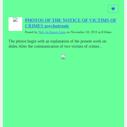
PHOTOS OF THE NOTICE OF VICTIMS OF
CRIMES psychotronic
Posted by
Naly de Araujo Leite
on November 18, 2013 at 8:04am
The photos begin with an explanation of the present work on
slides.After the communication of two victims of crimes
psychotronic.Then frames with text alert about the crime and
victims.It's a job that has to be seen in sequência.Foi done with
great care for all victims and in defense of themselves and the
causa.Naly Leite de AraujoLas fotos empiezan con una explicación
de este trabajo en las diapositivas.Después de la comunicación de
dos víctimas de crímenes psicotrónica.Luego marcos con alerta de
texto sobre el delito y las víctimas.Es un trabajo que tiene que ser
visto en sequência.Foi hecho con gran cuidado para todas las
víctimas y en defensa de sí mismos y el causa.Naly Leite de
AraujoФотографии начинается с объяснения настоящей работы
на слайдах.После того, как связь двух жертв психотронного
преступлений.Тогда кадры с текстом оповещения о
преступлении и потерпевших.Это работа, которая должна
рассматриваться в sequência.Foi сделано с большой
осторожностью для всех жертв и в защиту себя и causa.Naly