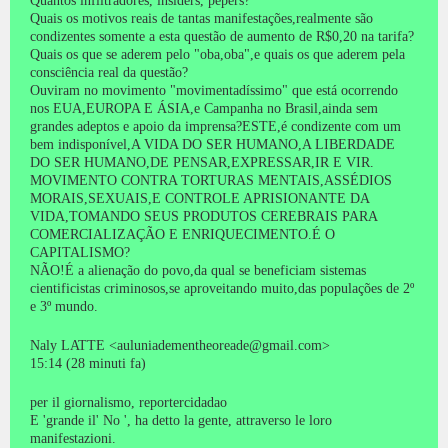
Quantos infiltradores, insiders, pepers?
Quais os motivos reais de tantas manifestações,realmente são
condizentes somente a esta questão de aumento de R$0,20 na tarifa?
Quais os que se aderem pelo "oba,oba",e quais os que aderem pela
consciência real da questão?
Ouviram no movimento "movimentadíssimo" que está ocorrendo
nos EUA,EUROPA E ÁSIA,e Campanha no Brasil,ainda sem
grandes adeptos e apoio da imprensa?ESTE,é condizente com um
bem indisponível,A VIDA DO SER HUMANO,A LIBERDADE
DO SER HUMANO,DE PENSAR,EXPRESSAR,IR E VIR.
MOVIMENTO CONTRA TORTURAS MENTAIS,ASSÉDIOS
MORAIS,SEXUAIS,E CONTROLE APRISIONANTE DA
VIDA,TOMANDO SEUS PRODUTOS CEREBRAIS PARA
COMERCIALIZAÇÃO E ENRIQUECIMENTO.É O
CAPITALISMO?
NÃO!É a alienação do povo,da qual se beneficiam sistemas
cientificistas criminosos,se aproveitando muito,das populações de 2º
e 3º mundo.
Naly LATTE <auluniadementheoreade@gmail.com>
15:14 (28 minuti fa)
per il giornalismo, reportercidadao
E 'grande il' No ', ha detto la gente, attraverso le loro
manifestazioni.