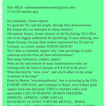
Naly MILK <auluniadementheoreade@gmail.com>
15:14 (28 minutes ago)
for journalism, citizen reporter
It's great the 'No' said the people, through their demonstrations.
But Serpos also not interested in riding statistics?
One partner Serpos, former director of the Psychology UCG-90-is
one of the biggest understood the psychology of mass inducing, new
theses German, because these studies experienced for 20 years in
Germany, as a priest, teacher SERGIO ARAUJO.
Yes, I dare to comment, inquire why: what percentage of really
conscious activists from all these demonstrations?
How many infiltrators, insiders, pepers?
What are the real motives of many manifestations really are
befitting only the issue of increase of R $ 0.20 in the price?
What that stick by "wow, wow", and which adhere to the actual
awareness of the issue?
Heard in Motion "movimentadíssimo" that is occurring in the USA,
EUROPE AND ASIA, and Campaign in Brazil, even without great
support from fans and press? THIS is consistent with a well
unavailable LIFE OF HUMANS, HUMAN FREEDOM ,
tHINKING, eXPRESS, COME AND GO.
MOVEMENT AGAINST TORTURE MENTAL, MORAL