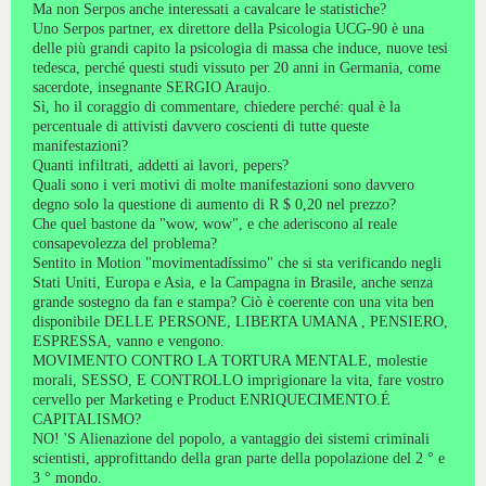
Ma non Serpos anche interessati a cavalcare le statistiche?
Uno Serpos partner, ex direttore della Psicologia UCG-90 è una
delle più grandi capito la psicologia di massa che induce, nuove tesi
tedesca, perché questi studi vissuto per 20 anni in Germania, come
sacerdote, insegnante SERGIO Araujo.
Sì, ho il coraggio di commentare, chiedere perché: qual è la
percentuale di attivisti davvero coscienti di tutte queste
manifestazioni?
Quanti infiltrati, addetti ai lavori, pepers?
Quali sono i veri motivi di molte manifestazioni sono davvero
degno solo la questione di aumento di R $ 0,20 nel prezzo?
Che quel bastone da "wow, wow", e che aderiscono al reale
consapevolezza del problema?
Sentito in Motion "movimentadíssimo" che si sta verificando negli
Stati Uniti, Europa e Asia, e la Campagna in Brasile, anche senza
grande sostegno da fan e stampa? Ciò è coerente con una vita ben
disponibile DELLE PERSONE, LIBERTA UMANA , PENSIERO,
ESPRESSA, vanno e vengono.
MOVIMENTO CONTRO LA TORTURA MENTALE, molestie
morali, SESSO, E CONTROLLO imprigionare la vita, fare vostro
cervello per Marketing e Product ENRIQUECIMENTO.É
CAPITALISMO?
NO! 'S Alienazione del popolo, a vantaggio dei sistemi criminali
scientisti, approfittando della gran parte della popolazione del 2 ° e
3 ° mondo.