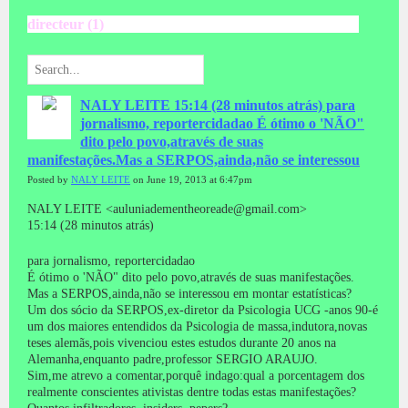
directeur (1)
NALY LEITE
15:14 (28 minutos atrás) para
jornalismo, reportercidadao É ótimo o 'NÃO"
dito pelo povo,através de suas
manifestações.Mas a SERPOS,ainda,não se interessou
Posted by
NALY LEITE
on June 19, 2013 at 6:47pm
NALY LEITE <auluniadementheoreade@gmail.com>
15:14 (28 minutos atrás)
para jornalismo, reportercidadao
É ótimo o 'NÃO" dito pelo povo,através de suas manifestações.
Mas a SERPOS,ainda,não se interessou em montar estatísticas?
Um dos sócio da SERPOS,ex-diretor da Psicologia UCG -anos 90-é
um dos maiores entendidos da Psicologia de massa,indutora,novas
teses alemãs,pois vivenciou estes estudos durante 20 anos na
Alemanha,enquanto padre,professor SERGIO ARAUJO.
Sim,me atrevo a comentar,porquê indago:qual a porcentagem dos
realmente conscientes ativistas dentre todas estas manifestações?