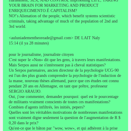
Harassment, SEX, AND CONTROL imprisoning LIFE, TAKING
YOUR BRAIN FOR MARKETING AND PRODUCT
ENRIQUECIMENTO.É CAPITALISM?
NO!'s Alienation of the people, which benefit systems scientistic
criminals, taking advantage of much of the population of 2nd and
3rd world.
<auluniadementheoreade@gmail.com> DE LAIT Naly
15:14 (il ya 28 minutes)
pour le journalisme, journaliste citoyen
C'est super le «Non» dit que les gens, à travers leurs manifestations.
Mais Serpos aussi ne s'intéressent pas à cheval statistiques?
Un Serpos partenaires, ancien directeur de la psychologie UCG-90
est l'un des plus grands comprendre la psychologie de l'induction de
la masse, nouveau thèses allemand, parce que ces études ont connu
pendant 20 ans en Allemagne, en tant que prêtre, professeur
SERGIO ARAUJO.
Oui, j'ose commenter, demander pourquoi: quel est le pourcentage
de militants vraiment conscients de toutes ces manifestations?
Combien d'agents infiltrés, les initiés, pepers?
Quelles sont les véritables motivations de nombreuses manifestations
sont vraiment digne seulement la question de l'augmentation de R $
0,20 dans le prix?
Qu'est-ce que le bâton par "wow, wow», et qui adhèrent à la prise