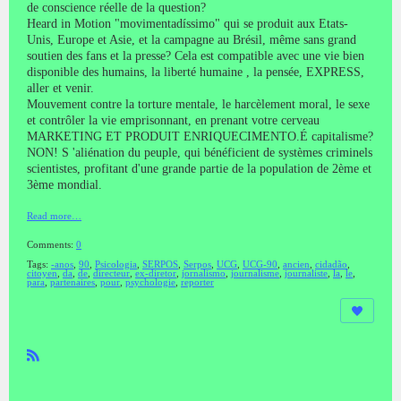
de conscience réelle de la question?
Heard in Motion "movimentadíssimo" qui se produit aux Etats-
Unis, Europe et Asie, et la campagne au Brésil, même sans grand
soutien des fans et la presse? Cela est compatible avec une vie bien
disponible des humains, la liberté humaine , la pensée, EXPRESS,
aller et venir.
Mouvement contre la torture mentale, le harcèlement moral, le sexe
et contrôler la vie emprisonnant, en prenant votre cerveau
MARKETING ET PRODUIT ENRIQUECIMENTO.É capitalisme?
NON! S 'aliénation du peuple, qui bénéficient de systèmes criminels
scientistes, profitant d'une grande partie de la population de 2ème et
3ème mondial.
Read more…
Comments:
0
Tags:
-anos
,
90
,
Psicologia
,
SERPOS
,
Serpos
,
UCG
,
UCG-90
,
ancien
,
cidadão
,
citoyen
,
da
,
de
,
directeur
,
ex-diretor
,
jornalismo
,
journalisme
,
journaliste
,
la
,
le
,
para
,
partenaires
,
pour
,
psychologie
,
reporter
R
SS