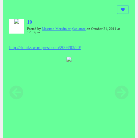
19
Posted by
Massimo Meridio er gladiatore
on October 21, 2011 at
12:07pm
__________________________
http://skunks.wordpress.com/2008/03/20/
_________________________ENG) Now Hitachi, the maker of
that chip, is aiming even smaller. Last year it announced a working
version of a chip only 0.05 mm on a side and 0.005 mm thick.
Almost invisible, this prototype has one sixty-fourth the area yet
incorporates the same functions as the one in the Expo tickets. Its
minuteness, which will allow it to be embedded in ordinary sheets
of paper, heralds an era in which almost anything can be discreetly
tagged and read by a scanner that it need not touch.source:
http://forum.prisonplanet.com/index.php?
topic=144460.msg873260#msg873260
▬▬▬▬▬▬▬▬▬▬▬▬
▬▬▬▬▬▬▬▬▬▬▬▬▬▬▬▬▬▬▬▬▬▬▬▬▬▬▬
▬▬▬▬▬▬▬▬▬▬▬▬▬▬▬▬▬▬▬▬▬▬ITA)
ATTENZIONE LE MISURE SONO IMPRESSIONANTI e cioè
0,05 mm X 0,05 mmLa Hitachi ieri ha presentato le etichette RFID
più piccole e sottili del mondo. Minuscoli miracoli di
miniaturizzazione, questi chip RFID misurano solo 0,05 x 0,05