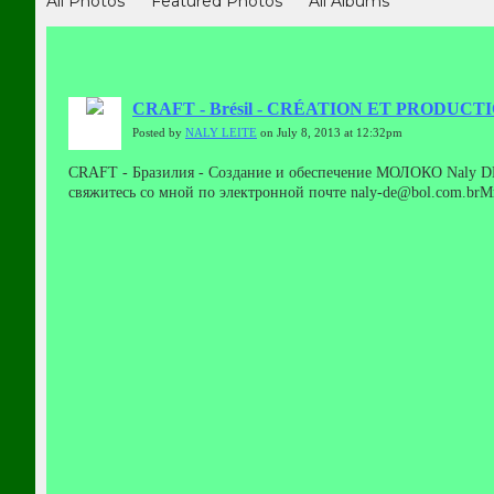
All Photos
Featured Photos
All Albums
CRAFT - Brésil - CRÉATION ET PRODUCTIO
Posted by
NALY LEITE
on July 8, 2013 at 12:32pm
CRAFT - Бразилия - Создание и обеспечение МОЛОКО Naly DE 
свяжитесь со мной по электронной почте naly-de@bol.com.brМ
со мной.Доставка курьером и нести покупатель.Половинное
naly DE ARAUJO - Ipameri CITY - BRAZILThese crafts are my creat
anymore.But I have many other banana straw, crochet rugs, just con
CRÉATION ET PRODUCTION DE LAIT naly DE ARAUJO - Ipameri CITY 
de@bol.com.br.La plupart des photos qui ne sont plus.Mais j'ai beauc
être fait avant la livraison et demi plus tard.Naly Leite de Araujo