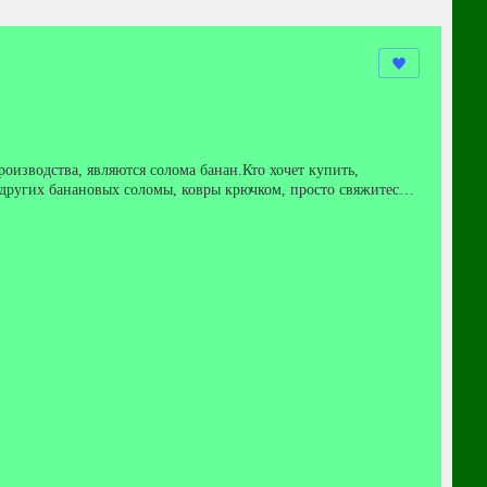
изводства, являются солома банан.Кто хочет купить,
 других банановых соломы, ковры крючком, просто свяжитесь
ейте де АраужоCRAFT - BRAZIL - CREATING AND MAKING MILK
mail naly-de@bol.com.brMany of the photos that are not
efore delivery and half later.Naly Leite de AraujoCRAFT - Brésil -
ille.Qui veut acheter contactez-moi par e-mail naly-
messagerie pris en charge par l'acheteur.La moitié de la valeur doit