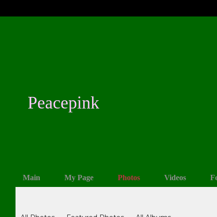
Peacepink
Main
My Page
Photos
Videos
F
Photos