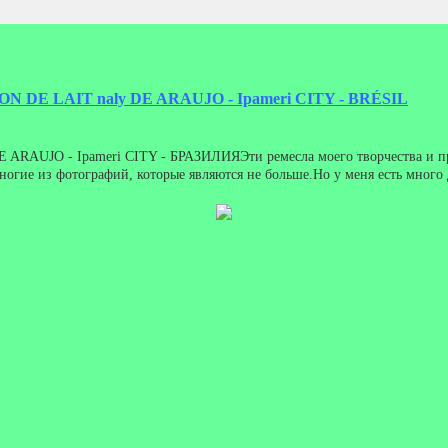
N DE LAIT naly DE ARAUJO - Ipameri CITY - BRÉSIL
ARAUJO - Ipameri CITY - БРАЗИЛИЯЭти ремесла моего творчества и про
ногие из фотографий, которые являются не больше.Но у меня есть много
 значение должно быть сделано до доставки и половина позже.Naly Л
ion and manufacturing, are straw banana.Who wants to buy contact me by e-
tact me.Shipping and courier borne by the buyer.The half value must be done b
- BRÉSILCes métiers sont ma création et de fabrication, banane, sont pa
oup d'autres paille, tapis au crochet de bananes, contactez-moi.Livraison et de 