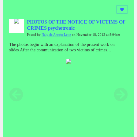
PHOTOS OF THE NOTICE OF VICTIMS OF
CRIMES psychotronic
Posted by
Naly de Araujo Leite
on November 18, 2013 at 8:04am
The photos begin with an explanation of the present work on
slides.After the communication of two victims of crimes
psychotronic.Then frames with text alert about the crime and
victims.It's a job that has to be seen in sequência.Foi done with
great care for all victims and in defense of themselves and the
causa.Naly Leite de AraujoLas fotos empiezan con una explicación
de este trabajo en las diapositivas.Después de la comunicación de
dos víctimas de crímenes psicotrónica.Luego marcos con alerta de
texto sobre el delito y las víctimas.Es un trabajo que tiene que ser
visto en sequência.Foi hecho con gran cuidado para todas las
víctimas y en defensa de sí mismos y el causa.Naly Leite de
AraujoФотографии начинается с объяснения настоящей работы
на слайдах.После того, как связь двух жертв психотронного
преступлений.Тогда кадры с текстом оповещения о
преступлении и потерпевших.Это работа, которая должна
рассматриваться в sequência.Foi сделано с большой
осторожностью для всех жертв и в защиту себя и causa.Naly