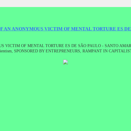
OF AN ANONYMOUS VICTIM OF MENTAL TORTURE ES DE
VICTIM OF MENTAL TORTURE ES DE SÃO PAULO - SANTO AMARO.WO
ntism, SPONSORED BY ENTREPRENEURS, RAMPANT IN CAPITALIST S
RAZIL.TV PRIVACY HAS BROUGHT SEVERAL STATEMENTS (YOU TU
EL - Morpheus, the recording will be made ​​immediately, video or 
 PAULO - Santo Amaro.Paroles sont vraies et «modus operandi» des psychopat
 ces PSICOPATAM qui torturent, envahir, de viol, de tuer et, SONT PAR
 donner votre témoignage, à contacter pour HOUNGHOUT nosos1 CANAL Nata
 ARAUJO LAIT这些幻灯片带来的精神折磨ES圣保罗 - SANTO AMARO的
TAM的折磨，侵入，强奸，杀害，是ALL OVER THE WORLD，包
眠，录制将立即进行视频或音频。Naly德阿劳霍MILKESTES SLIDES TRAZEM 
.SÃO PALAVRAS VERDADEIRAS,E O "MODUS OPERANDIS" DOS PSI
UM DESENFREADO SISTEMA CAPITALISTA,ESTES PSICOPATAM QU
E TEM TRAZIDO DIVERSOS DEPOIMENTOS (YOU TUBE)E CONVIDA 
AEL - MORFEU,a gravação será realizada de imediato,vídeo ou áu