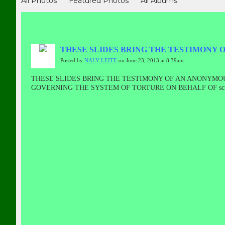
All Photos
Featured Photos
All Albums
THESE SLIDES BRING THE TESTIMONY 
Posted by
NALY LEITE
on June 23, 2013 at 8:39am
THESE SLIDES BRING THE TESTIMONY OF AN ANONYMOUS 
GOVERNING THE SYSTEM OF TORTURE ON BEHALF OF scie
KILL AND, ARE ALL OVER THE WORLD, iNCLUDING IN B
TESTIMONY, TO CONTACT FOR HOUNGHOUT nosos1 CHANNEL NATANA
témoignage d'un VICTIME anonyme de la torture mentale ES DE SÃO
parrainé par les entrepreneurs, rampant système capitaliste,
PLUSIEURS ÉTATS (YOU TUBE)ET INVITE à tous ceux qui veulent
immédiatement, vidéo ou audio.Naly DE
者的“手法”主办的企业家，猖獗的资本主义制度，这些PSICOPA
你的见证，联系方式HOUNGHOUT nosos1通道NATANAEL - 睡
TORTURAS MENTAIS ES DE SÃO PAULO - SANTO AMARO
DO CIENTIFICISMO,PATROCINADO POR EMPRESÁRIOS,N
TODO O MUNDO,INCLUSIVE NO BRASIL.TV PRIVACIDAD
ENTRAR EM CONTATO POR HOUNGHOUT nosos1 CANAL DE NATAN