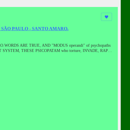
 SÃO PAULO - SANTO AMARO.
RDS ARE TRUE, AND "MODUS operandi" of psychopaths
YSTEM, THESE PSICOPATAM who torture, INVADE, RAPE,
BE)AND INVITES TO ALL THAT WANT TO GIVE YOUR
audio.Naly DE ARAUJO MILKCes diapositives apporter le
hes régissant le régime de torture au nom de scientisme,
TOUT DANS LE MONDE, Y COMPRIS AU BRÉSIL.VIE PRIVÉE TV A FAIT
nael - Morpheus, l'enregistrement sera effectué
一位不愿透露姓名的受害者的证词。话是真实的，系统的酷刑代表科学主义的精神病患
括巴西。电视的隐私带来了几个语句（YOU TUBE）并邀请所有想给
O DEPOIMENTO ANÔNIMO DE UMA VÍTIMA DE
COPATAS QUE REGEM O SISTEMA DE TORTURA,EM NOME
E TORTURAM,INVADEM,VIOLAM,E MATAM,ESTÃO POR
A TODOS QUE QUISEREM DAR SEUS DEPOIMENTOS,PARA
dio.NALY DE ARAUJO LEITE