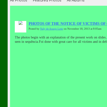
All Photos
Featured Photos
All Albums
PHOTOS OF THE NOTICE OF VICTIMS OF C
Posted by
Naly de Araujo Leite
on November 18, 2013 at 8:05am
The photos begin with an explanation of the present work on slides.
seen in sequência.Foi done with great care for all victims and in de
comunicación de dos víctimas de crímenes psicotrónica.Luego marcos 
víctimas y en defensa de sí mismos y el causa.Naly Leite de A
кадры с текстом оповещения о преступлении и потерпевших.Это
causa.Naly Лейте де АраужоLes photos commencent par une explicatio
et les victimes.C'est un travail qui doit être vu dans sequência.Foi f