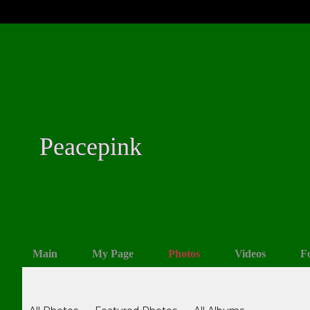
Peacepink
Main
My Page
Photos
Videos
F
Photos