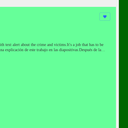
text alert about the crime and victims.It's a job that has to be
a explicación de este trabajo en las diapositivas.Después de la
ser visto en sequência.Foi hecho con gran cuidado para todas las
ле того, как связь двух жертв психотронного преступлений.Тогда
ьшой осторожностью для всех жертв и в защиту себя и
crimes psychotronic.Alors cadres avec texte d'alerte sur le crime
ausa.Naly Leite de Araujo