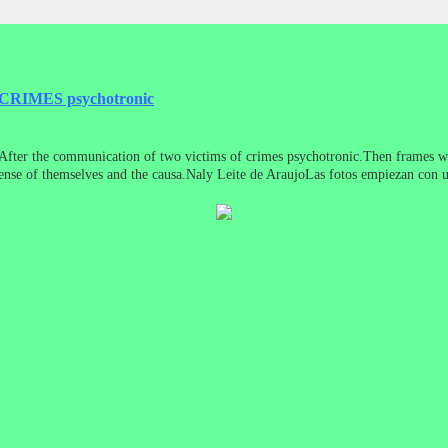
RIMES psychotronic
After the communication of two victims of crimes psychotronic.Then frames with 
fense of themselves and the causa.Naly Leite de AraujoLas fotos empiezan con un
con alerta de texto sobre el delito y las víctimas.Es un trabajo que tiene que 
raujoФотографии начинается с объяснения настоящей работы на слайдах.Пос
 работа, которая должна рассматриваться в sequência.Foi сделано с бол
n de ce travail sur diapositives.Après la communication des deux victimes de 
ait avec beaucoup de soin pour toutes les victimes et à la défense de soi et du c