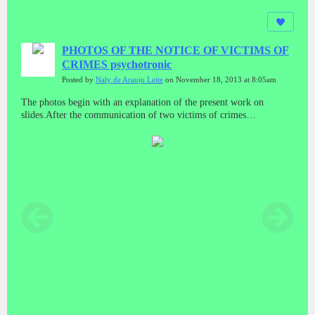
PHOTOS OF THE NOTICE OF VICTIMS OF
CRIMES psychotronic
Posted by
Naly de Araujo Leite
on November 18, 2013 at 8:05am
The photos begin with an explanation of the present work on
slides.After the communication of two victims of crimes
psychotronic.Then frames with text alert about the crime and
victims.It's a job that has to be seen in sequência.Foi done with
great care for all victims and in defense of themselves and the
causa.Naly Leite de AraujoLas fotos empiezan con una explicación
de este trabajo en las diapositivas.Después de la comunicación de
dos víctimas de crímenes psicotrónica.Luego marcos con alerta de
texto sobre el delito y las víctimas.Es un trabajo que tiene que ser
visto en sequência.Foi hecho con gran cuidado para todas las
víctimas y en defensa de sí mismos y el causa.Naly Leite de
AraujoФотографии начинается с объяснения настоящей работы
на слайдах.После того, как связь двух жертв психотронного
преступлений.Тогда кадры с текстом оповещения о
преступлении и потерпевших.Это работа, которая должна
рассматриваться в sequência.Foi сделано с большой
осторожностью для всех жертв и в защиту себя и causa.Naly