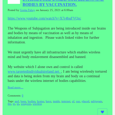
BODIES BY VACCINATION.
Posted by
Gretta Fahey
on January 25, 2021 at 6:00am
https://www.youtube.com/watch?v=X7r4buFVQzc
The Weapons of Subjugation are being introduced inside our brains
and bodies by means of vaccination as well as by means of
inhalation and ingestion. Please watch linked video for further
information.
We must urgently have all infrastructure which enables wireless
mind and body enslavement disassembled and banned.
My website which I alone own and control is called
www.targetedindividualsireland.net.
; I am being wirelessly tortured
and data is being stolen from my brain and body on a continual
basis under the wireless internet of bodies capabilities.
Read more…
Comments:
0
Tags:
and
,
been
,
bodies
,
brains
,
have
,
inside
,
internet
,
of
,
our
,
placed
,
subjugate
,
the
,
to
,
us
,
weapons
,
wireless