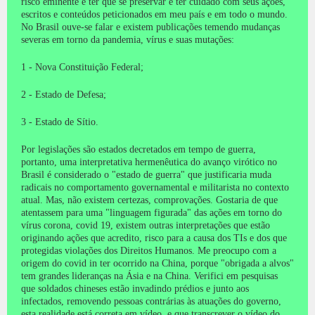
risco eminente e ter que se preservar e ter cuidado com seus ações,
escritos e conteúdos peticionados em meu país e em todo o mundo.
No Brasil ouve-se falar e existem publicações temendo mudanças
severas em torno da pandemia, vírus e suas mutações:
1 - Nova Constituição Federal;
2 - Estado de Defesa;
3 - Estado de Sítio.
Por legislações são estados decretados em tempo de guerra,
portanto, uma interpretativa hermenêutica do avanço virótico no
Brasil é considerado o "estado de guerra" que justificaria muda
radicais no comportamento governamental e militarista no contexto
atual.
Mas, não existem certezas, comprovações.
Gostaria de que
atentassem para uma "linguagem figurada" das ações em torno do
vírus corona, covid 19, existem outras interpretações que estão
originando ações que acredito, risco para a causa dos TIs e dos que
protegidas violações dos Direitos Humanos.
Me preocupo com a
origem do covid in ter ocorrido na China, porque "obrigada a alvos"
tem grandes lideranças na Ásia e na China.
Verifici em pesquisas
que soldados chineses estão invadindo prédios e junto aos
infectados,
removendo pessoas contrárias às atuações do governo,
esta realidade está correta em vídeo, e que transcrever o vídeo do