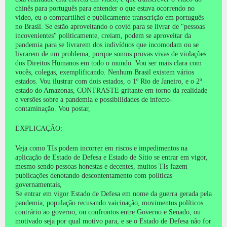
chinês para português para entender o que estava ocorrendo no
vídeo, eu o compartilhei e publicamente transcrição em português
no Brasil.
Se estão aproveitando o covid para se livrar de "pessoas
incovenientes" politicamente, creiam, podem se aproveitar da
pandemia para se livrarem dos indivíduos que incomodam ou se
livrarem de um problema, porque somos provas vivas de violações
dos Direitos Humanos em todo o mundo.
Vou ser mais clara com
vocês, colegas, exemplificando.
Nenhum Brasil existem vários
estados.
Vou ilustrar com dois estados, o 1º Rio de Janeiro, e o 2º
estado do Amazonas, CONTRASTE gritante em torno da realidade
e versões sobre a pandemia e possibilidades de infecto-
contaminação.
Vou postar,
EXPLICAÇÃO:
Veja como TIs podem incorrer em riscos e impedimentos na
aplicação de Estado de Defesa e Estado de Sítio se entrar em vigor,
mesmo sendo pessoas honestas e decentes, muitos TIs fazem
publicações denotando descontentamento com políticas
governamentais,
Se entrar em vigor Estado de Defesa em nome da guerra gerada pela
pandemia, população recusando vaicinação, movimentos políticos
contrário ao governo, ou confrontos entre Governo e Senado, ou
motivado seja por qual motivo para, e se o Estado de Defesa não for