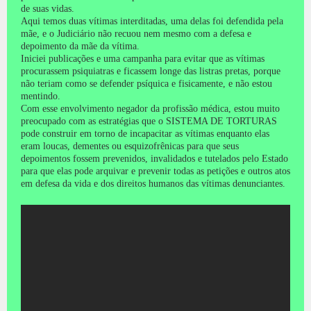
de suas vidas.
Aqui temos duas vítimas interditadas, uma delas foi defendida pela
mãe, e o Judiciário não recuou nem mesmo com a defesa e
depoimento da mãe da vítima.
Iniciei publicações e uma campanha para evitar que as vítimas
procurassem psiquiatras e ficassem longe das listras pretas, porque
não teriam como se defender psíquica e fisicamente, e não estou
mentindo.
Com esse envolvimento negador da profissão médica, estou muito
preocupado com as estratégias que o SISTEMA DE TORTURAS
pode construir em torno de incapacitar as vítimas enquanto elas
eram loucas, dementes ou esquizofrênicas para que seus
depoimentos fossem prevenidos, invalidados e tutelados pelo Estado
para que elas pode arquivar e prevenir todas as petições e outros atos
em defesa da vida e dos direitos humanos das vítimas denunciantes.