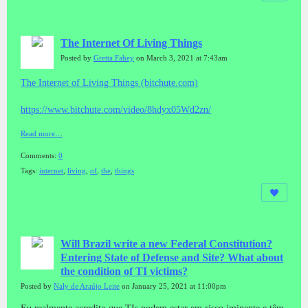
The Internet Of Living Things
Posted by
Gretta Fahey
on March 3, 2021 at 7:43am
The Internet of Living Things (bitchute.com)
https://www.bitchute.com/video/8hdyx05Wd2zn/
Read more…
Comments:
0
Tags:
internet
,
living
,
of
,
the
,
things
Will Brazil write a new Federal Constitution?
Entering State of Defense and Site? What about
the condition of TI victims?
Posted by
Naly de Araújo Leite
on January 25, 2021 at 11:00pm