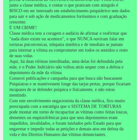
junto a classe médica, e contar o que praticam com atingido é
RISCO em ser internado em estabelecimento psiquiátrico sem dados
para sair e sob ação de medicamentos fortíssimos e com graduação
crescente.
É UM CRIME!
Classe médica tem a coragem e audácia de afirmar e reafirmar que
"nada disto existe ou acontece", e que NUNCA ouviram falar em
torturas psicotronicas, telepatia sintética e de imediato se juntam
para internar a vítima ea comprometer em todos os sentidos o resto
de suas vidas.
Aqui, há duas vítimas interditadas, uma delas foi defendida pela
mãe, e o Poder Judiciário não voltou atrás sequer com a defesa e
depoimento da mãe da vítima.
Comecei publicações e campanha para que busca não buscassem
Psiquiatras e se mantivessem longe das tarjas pretas, porque ficariam
incapazes de se defender psíquica e fisicamente, e não estou
mentindo.
Com este envolvimento negacionista da classe médica, fico muito
preocupada com a estratégia que o SISTEMA DE TORTURAS
pode montar em torno de incapacitar as vítimas como feitas loucas,
dementes ou esquizofrênicas para que seus depoimentos eram
impedidos, invalidados, e foram tutelados pelo Estado para que
engavetar e impedir todas as petições e demais atos em defesa da
vida e dos Direitos Humanos das vítimas denunciantes.