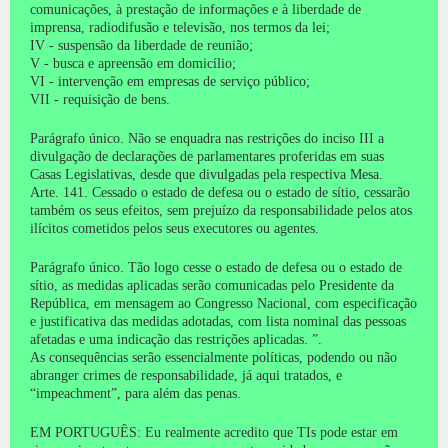
comunicações, à prestação de informações e à liberdade de
imprensa, radiodifusão e televisão, nos termos da lei;
IV - suspensão da liberdade de reunião;
V - busca e apreensão em domicílio;
VI - intervenção em empresas de serviço público;
VII - requisição de bens.
Parágrafo único.
Não se enquadra nas restrições do inciso III a
divulgação de declarações de parlamentares proferidas em suas
Casas Legislativas, desde que divulgadas pela respectiva Mesa.
Arte.
141. Cessado o estado de defesa ou o estado de sítio, cessarão
também os seus efeitos, sem prejuízo da responsabilidade pelos atos
ilícitos cometidos pelos seus executores ou agentes.
Parágrafo único.
Tão logo cesse o estado de defesa ou o estado de
sítio, as medidas aplicadas serão comunicadas pelo Presidente da
República, em mensagem ao Congresso Nacional, com especificação
e justificativa das medidas adotadas, com lista nominal das pessoas
afetadas e uma indicação das restrições aplicadas.
”.
As consequências serão essencialmente políticas, podendo ou não
abranger crimes de responsabilidade, já aqui tratados, e
“impeachment”, para além das penas.
EM PORTUGUÊS: Eu realmente acredito que TIs pode estar em