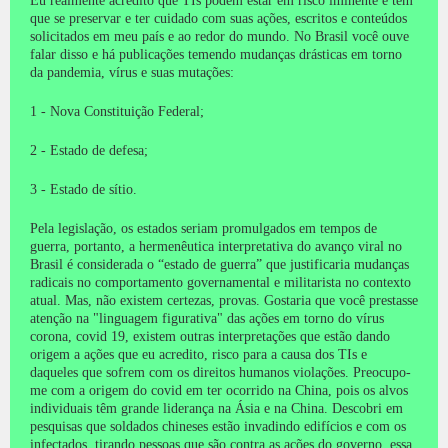
Eu realmente acredito que TIs podem estar em risco iminente e têm
que se preservar e ter cuidado com suas ações, escritos e conteúdos
solicitados em meu país e ao redor do mundo.
No Brasil você ouve
falar disso e há publicações temendo mudanças drásticas em torno
da pandemia, vírus e suas mutações:
1 - Nova Constituição Federal;
2 - Estado de defesa;
3 - Estado de sítio.
Pela legislação, os estados seriam promulgados em tempos de
guerra, portanto, a hermenêutica interpretativa do avanço viral no
Brasil é considerada o “estado de guerra” que justificaria mudanças
radicais no comportamento governamental e militarista no contexto
atual.
Mas, não existem certezas, provas.
Gostaria que você prestasse
atenção na "linguagem figurativa" das ações em torno do vírus
corona, covid 19, existem outras interpretações que estão dando
origem a ações que eu acredito, risco para a causa dos TIs e
daqueles que sofrem com os direitos humanos violações.
Preocupo-
me com a origem do covid em ter ocorrido na China, pois os alvos
individuais têm grande liderança na Ásia e na China.
Descobri em
pesquisas que soldados chineses estão invadindo edifícios e com os
infectados,
tirando pessoas que são contra as ações do governo, essa