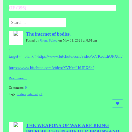
OF (396)
The internet of bodies.
Posted by
Gretta Fahey
on May 31, 2021 at 8:01pm
"
target="_blank">https://www.bitchute.com/video/XVKecLhUPX6h/
https://www.bitchute.com/video/XVKecLhUPX6h/
Read more…
Comments:
0
Tags:
bodies
,
internet
,
of
THE WEAPONS OF WAR ARE BEING
INTRODUCED INSIDE OUR BRAINS AND