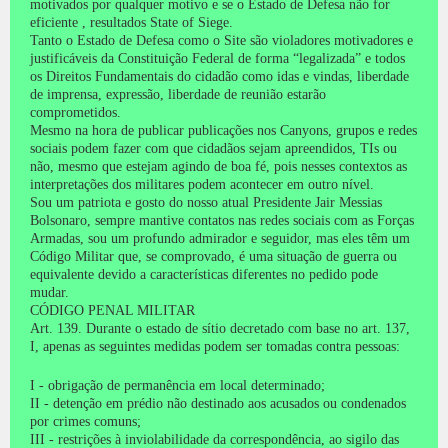
motivados por qualquer motivo e se o Estado de Defesa não for
eficiente , resultados State of Siege.
Tanto o Estado de Defesa como o Site são violadores motivadores e
justificáveis ​​da Constituição Federal de forma “legalizada” e todos
os Direitos Fundamentais do cidadão como idas e vindas, liberdade
de imprensa, expressão, liberdade de reunião estarão
comprometidos.
Mesmo na hora de publicar publicações nos Canyons, grupos e redes
sociais podem fazer com que cidadãos sejam apreendidos, TIs ou
não, mesmo que estejam agindo de boa fé, pois nesses contextos as
interpretações dos militares podem acontecer em outro nível.
Sou um patriota e gosto do nosso atual Presidente Jair Messias
Bolsonaro, sempre mantive contatos nas redes sociais com as Forças
Armadas, sou um profundo admirador e seguidor, mas eles têm um
Código Militar que, se comprovado, é uma situação de guerra ou
equivalente devido a características diferentes no pedido pode
mudar.
CÓDIGO PENAL MILITAR
Art.
139. Durante o estado de sítio decretado com base no art.
137,
I, apenas as seguintes medidas podem ser tomadas contra pessoas:
I - obrigação de permanência em local determinado;
II - detenção em prédio não destinado aos acusados ​​ou condenados
por crimes comuns;
III - restrições à inviolabilidade da correspondência, ao sigilo das