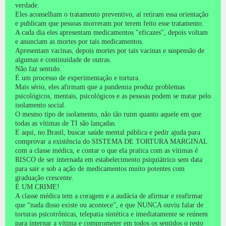
verdade.
Eles aconselham o tratamento preventivo, aí retiram essa orientação
e publicam que pessoas morreram por terem feito esse tratamento.
A cada dia eles apresentam medicamentos "eficazes", depois voltam
e anunciam as mortes por tais medicamentos.
Apresentam vacinas, depois mortes por tais vacinas e suspensão de
algumas e continuidade de outras.
Não faz sentido.
É um processo de experimentação e tortura.
Mais sério, eles afirmam que a pandemia produz problemas
psicológicos, mentais, psicológicos e as pessoas podem se matar pelo
isolamento social.
O mesmo tipo de isolamento, não tão ruim quanto aquele em que
todas as vítimas de TI são lançadas.
E aqui, no Brasil, buscar saúde mental pública e pedir ajuda para
comprovar a existência do SISTEMA DE TORTURA MARGINAL
com a classe médica, e contar o que ela pratica com as vítimas é
RISCO de ser internada em estabelecimento psiquiátrico sem data
para sair e sob a ação de medicamentos muito potentes com
graduação crescente.
É UM CRIME!
A classe médica tem a coragem e a audácia de afirmar e reafirmar
que “nada disso existe ou acontece”, e que NUNCA ouviu falar de
torturas psicotrônicas, telepatia sintética e imediatamente se reúnem
para internar a vítima e comprometer em todos os sentidos o resto