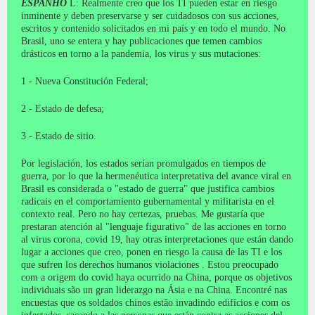
ESPANHO
L: Realmente creo que los TI pueden estar en riesgo
inminente y deben preservarse y ser cuidadosos con sus acciones,
escritos y contenido solicitados en mi país y en todo el mundo.
No
Brasil, uno se entera y hay publicaciones que temen cambios
drásticos en torno a la pandemia, los virus y sus mutaciones:
1 - Nueva Constitución Federal;
2 - Estado de defesa;
3 - Estado de sitio.
Por legislación, los estados serían promulgados en tiempos de
guerra, por lo que la hermenéutica interpretativa del avance viral en
Brasil es considerada o "estado de guerra" que justifica cambios
radicais en el comportamiento gubernamental y militarista en el
contexto real.
Pero no hay certezas, pruebas.
Me gustaría que
prestaran atención al "lenguaje figurativo" de las acciones en torno
al virus corona, covid 19, hay otras interpretaciones que están dando
lugar a acciones que creo, ponen en riesgo la causa de las TI e los
que sufren los derechos humanos violaciones .
Estou preocupado
com a origem do covid haya ocurrido na China, porque os objetivos
individuais são un gran liderazgo na Ásia e na China.
Encontré nas
encuestas que os soldados chinos estão invadindo edifícios e com os