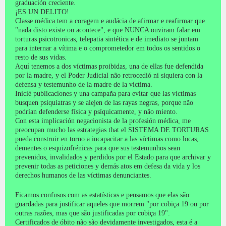
graduación creciente.
¡ES UN DELITO!
Classe médica tem a coragem e audácia de afirmar e reafirmar que
"nada disto existe ou acontece", e que NUNCA ouviram falar em
torturas psicotronicas, telepatia sintética e de imediato se juntam
para internar a vítima e o comprometedor em todos os sentidos o
resto de sus vidas.
Aquí tenemos a dos víctimas proibidas, una de ellas fue defendida
por la madre, y el Poder Judicial não retrocedió ni siquiera con la
defensa y testemunho de la madre de la víctima.
Inicié publicaciones y una campaña para evitar que las víctimas
busquen psiquiatras y se alejen de las rayas negras, porque não
podrían defenderse física y psíquicamente, y não miento.
Con esta implicación negacionista de la profesión médica, me
preocupan mucho las estrategias that el SISTEMA DE TORTURAS
pueda construir en torno a incapacitar a las víctimas como locas,
dementes o esquizofrénicas para que sus testemunhos sean
prevenidos, invalidados y perdidos por el Estado para que archivar y
prevenir todas as peticiones y demás atos em defesa da vida y los
derechos humanos de las víctimas denunciantes.
Ficamos confusos com as estatísticas e pensamos que elas são
guardadas para justificar aqueles que morrem "por cobiça 19 ou por
outras razões, mas que são justificadas por cobiça 19".
Certificados de óbito não são devidamente investigados, esta é a