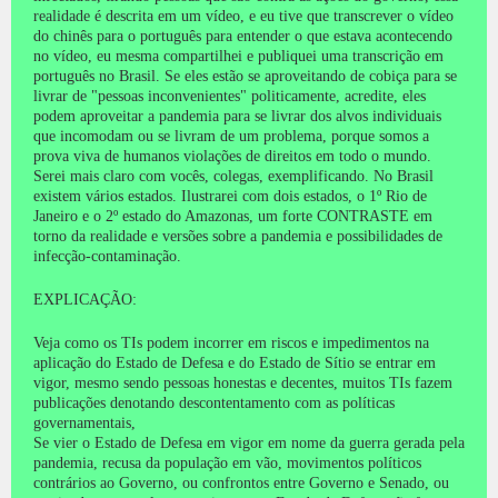
realidade é descrita em um vídeo, e eu tive que transcrever o vídeo
do chinês para o português para entender o que estava acontecendo
no vídeo, eu mesma compartilhei e publiquei uma transcrição em
português no Brasil.
Se eles estão se aproveitando de cobiça para se
livrar de "pessoas inconvenientes" politicamente, acredite, eles
podem aproveitar a pandemia para se livrar dos alvos individuais
que incomodam ou se livram de um problema, porque somos a
prova viva de humanos violações de direitos em todo o mundo.
Serei mais claro com vocês, colegas, exemplificando.
No Brasil
existem vários estados.
Ilustrarei com dois estados, o 1º Rio de
Janeiro e o 2º estado do Amazonas, um forte CONTRASTE em
torno da realidade e versões sobre a pandemia e possibilidades de
infecção-contaminação.
EXPLICAÇÃO:
Veja como os TIs podem incorrer em riscos e impedimentos na
aplicação do Estado de Defesa e do Estado de Sítio se entrar em
vigor, mesmo sendo pessoas honestas e decentes, muitos TIs fazem
publicações denotando descontentamento com as políticas
governamentais,
Se vier o Estado de Defesa em vigor em nome da guerra gerada pela
pandemia, recusa da população em vão, movimentos políticos
contrários ao Governo, ou confrontos entre Governo e Senado, ou