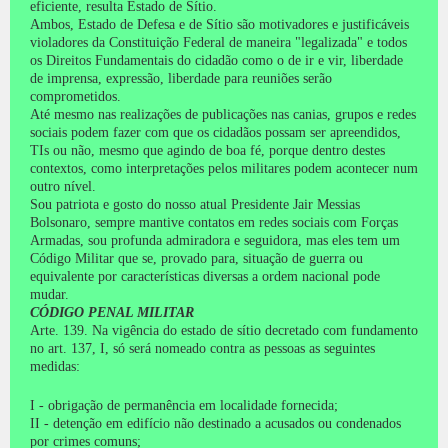
eficiente, resulta Estado de Sítio.
Ambos, Estado de Defesa e de Sítio são motivadores e justificáveis ​​
violadores da Constituição Federal de maneira "legalizada" e todos
os Direitos Fundamentais do cidadão como o de ir e vir, liberdade
de imprensa, expressão, liberdade para reuniões serão
comprometidos.
Até mesmo nas realizações de publicações nas canias, grupos e redes
sociais podem fazer com que os cidadãos possam ser apreendidos,
TIs ou não, mesmo que agindo de boa fé, porque dentro destes
contextos, como interpretações pelos militares podem acontecer num
outro nível.
Sou patriota e gosto do nosso atual Presidente Jair Messias
Bolsonaro, sempre mantive contatos em redes sociais com Forças
Armadas, sou profunda admiradora e seguidora, mas eles tem um
Código Militar que se, provado para, situação de guerra ou
equivalente por características diversas a ordem nacional pode
mudar.
CÓDIGO PENAL MILITAR
Arte.
139. Na vigência do estado de sítio decretado com fundamento
no art.
137, I, só será nomeado contra as pessoas as seguintes
medidas:
I - obrigação de permanência em localidade fornecida;
II - detenção em edifício não destinado a acusados ​​ou condenados
por crimes comuns;