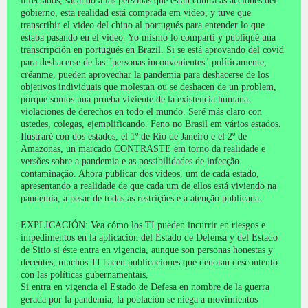
infectados,
sacando a las personas que están contra as acciones del
gobierno, esta realidad está comprada em video, y tuve que
transcribir el video del chino al portugués para entender lo que
estaba pasando en el video.
Yo mismo lo compartí y publiqué una
transcripción en portugués en Brazil.
Si se está aprovando del covid
para deshacerse de las "personas inconvenientes" políticamente,
créanme, pueden aprovechar la pandemia para deshacerse de los
objetivos individuais que molestan ou se deshacen de un problem,
porque somos una prueba viviente de la existencia humana.
violaciones de derechos en todo el mundo.
Seré más claro con
ustedes, colegas, ejemplificando.
Feno no Brasil em vários estados.
Ilustraré con dos estados, el 1º de Río de Janeiro e el 2º de
Amazonas,
un marcado CONTRASTE em torno da realidade e
versões sobre a pandemia e as possibilidades de infecção-
contaminação.
Ahora publicar dos vídeos, um de cada estado,
apresentando a realidade de que cada um de ellos está viviendo na
pandemia, a pesar de todas as restrições e a atenção publicada.
EXPLICACIÓN: Vea cómo los TI pueden incurrir en riesgos e
impedimentos en la aplicación del Estado de Defensa y del Estado
de Sitio si éste entra en vigencia, aunque son personas honestas y
decentes, muchos TI hacen publicaciones que denotan descontento
con las políticas gubernamentais,
Si entra en vigencia el Estado de Defesa en nombre de la guerra
gerada por la pandemia, la población se niega a movimientos