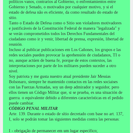
políticos vanos, contrarios al Gobierno, o enfrentamientos entre
Gobierno y Senado, o motivados por cualquier motivo, y si el
estado de defesa não es eficiente, da como resultado do estado de
sitio.
Tanto o Estado de Defesa como o Sitio son violadores motivadores
e justificáveis ​​de la Constitución Federal de manera "legalizada" y
se verán comprometidos todos los Derechos Fundamentales del
ciudadano como ir y venir, libertad de prensa, expresión, libertad de
reunión.
Incluso al publicar publicaciones em Los Cañones, los grupos e las
redes sociales pueden provocar la aprehensión de ciudadanos, TI o
no, aunque actúen de buena fe, porque de estos contextos, las
interpretaciones por parte de los militares pueden suceder a otro
nivel.
Soy patriota y me gusta nuestro atual presidente Jair Messias
Bolsonaro, siempre he mantenido contactos en las redes sociaises
con las Fuerzas Armadas, soy un deep admirador y seguidor, pero
ellos tienen un Código Militar que, si se prueba, es una situación de
guerra.
o equivalente debido a diferentes características en el pedido
puede cambiar.
CÓDIGO PENAL MILITAR
Arte.
139. Durante o estado de sítio decretado com base no art.
137,
I, solo se podrán tomar las siguientes medidas contra las personas:
I - obrigação de permanecer em um lugar específico;